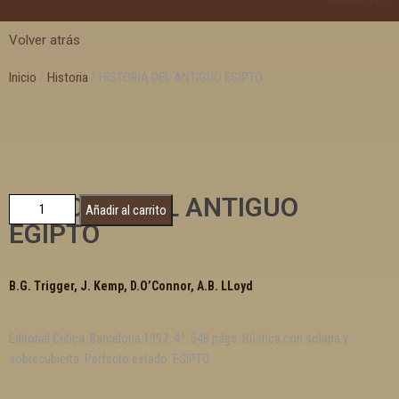
Volver atrás
Inicio
/
Historia
/ HISTORIA DEL ANTIGUO EGIPTO
HISTORIA DEL ANTIGUO
Añadir al carrito
EGIPTO
B.G. Trigger, J. Kemp, D.O’Connor, A.B. LLoyd
Editorial Crítica. Barcelona 1997. 4º. 548 págs. Rústica con solapa y
sobrecubierta. Perfecto estado. EGIPTO