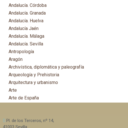
Andalucía. Córdoba
Andalucía. Granada
Andalucía. Huelva
Andalucía Jaén
Andalucía. Málaga
Andalucía. Sevilla
Antropología
Aragón
Archivística, diplomática y paleografía
Arqueología y Prehistoria
Arquitectura y urbanismo
Arte
Arte de España
Asia
Astronomía
Pl. de los Terceros, nº 14,
Asturias
41003 Sevilla