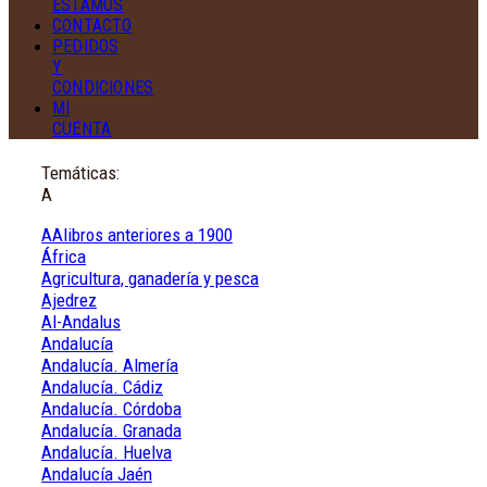
ESTAMOS
CONTACTO
PEDIDOS
Y
CONDICIONES
MI
CUENTA
Temáticas:
A
AAlibros anteriores a 1900
África
Agricultura, ganadería y pesca
Ajedrez
Al-Andalus
Andalucía
Andalucía. Almería
Andalucía. Cádiz
Andalucía. Córdoba
Andalucía. Granada
Andalucía. Huelva
Andalucía Jaén