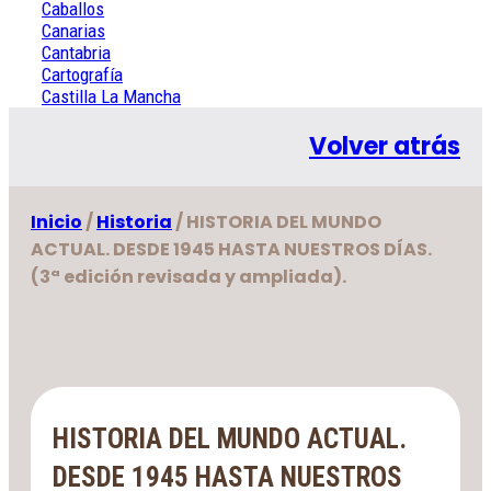
Caballos
Canarias
Cantabria
Cartografía
Castilla La Mancha
Castilla y León
Cataluña
Volver atrás
Caza. Cinegética
Cerámica
Cervantes
Inicio
/
Historia
/ HISTORIA DEL MUNDO
Ciencia y tecnología
ACTUAL. DESDE 1945 HASTA NUESTROS DÍAS.
Cinematografía
Clásicos españoles
(3ª edición revisada y ampliada).
Clásicos griegos y latinos
Coleccionismo
Cómics y tebeos
Comunidad Valenciana
Criminología
Cuentos
HISTORIA DEL MUNDO ACTUAL.
D
DESDE 1945 HASTA NUESTROS
Deportes