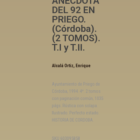
ANECDOTA
DEL 92 EN
PRIEGO.
(Córdoba).
(2 TOMOS).
T.I y T.II.
Alcalá Ortiz, Enrique
Ayuntamiento de Priego de
Córdoba, 1994. 4º. 2 tomos
con paginación común, 1035
págs. Rústica con solapa.
Ilustrado. Perfecto estado.
HISTORIA DE CORDOBA.
SKU
603095858