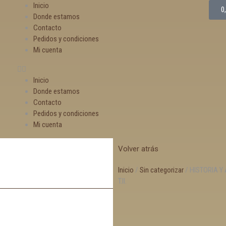
Inicio
0
Donde estamos
Contacto
Pedidos y condiciones
Mi cuenta
Inicio
Donde estamos
Contacto
Pedidos y condiciones
Mi cuenta
Volver atrás
Inicio
/
Sin categorizar
/ HISTORIA Y 
T.II.