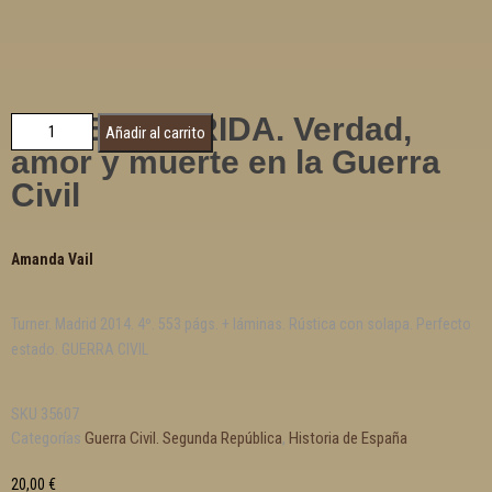
HOTEL FLORIDA. Verdad,
Añadir al carrito
amor y muerte en la Guerra
Civil
Amanda Vail
Turner. Madrid 2014. 4º. 553 págs. + láminas. Rústica con solapa. Perfecto
estado. GUERRA CIVIL
SKU
35607
Categorías
Guerra Civil. Segunda República
,
Historia de España
20,00
€