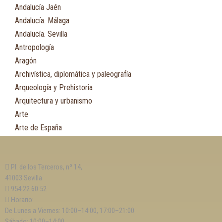
Andalucía Jaén
Andalucía. Málaga
Andalucía. Sevilla
Antropología
Aragón
Archivística, diplomática y paleografía
Arqueología y Prehistoria
Arquitectura y urbanismo
Arte
Arte de España
Asia
Astronomía
Pl. de los Terceros, nº 14,
Asturias
41003 Sevilla
Automovilismo, ciclismo y Motociclismo
954 22 60 52
Aviación y Aeronáutica
Horario:
De Lunes a Viernes: 10:00–14:00, 17:00–21:00
B
Sábado: 10:00–14:00