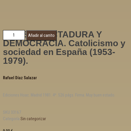
IGLESIA, DICTADURA Y
Añadir al carrito
DEMOCRACIA. Catolicismo y
sociedad en España (1953-
1979).
Rafael Díaz Salazar
Ediciones Hoac. Madrid 1981. 4º. 526 págs. Firma. Muy buen estado.
SKU
33167
Categoría
Sin categorizar