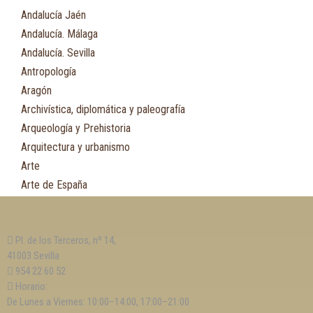
Andalucía Jaén
Andalucía. Málaga
Andalucía. Sevilla
Antropología
Aragón
Archivística, diplomática y paleografía
Arqueología y Prehistoria
Arquitectura y urbanismo
Arte
Arte de España
Asia
Astronomía
Pl. de los Terceros, nº 14,
Asturias
41003 Sevilla
Automovilismo, ciclismo y Motociclismo
954 22 60 52
Aviación y Aeronáutica
Horario:
De Lunes a Viernes: 10:00–14:00, 17:00–21:00
B