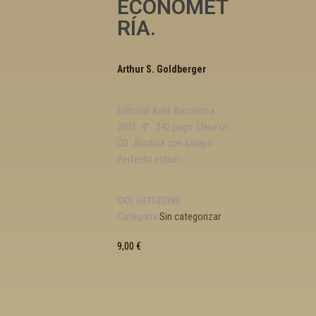
ECONOMET
RÍA.
Arthur S. Goldberger
Editorial Ariel. Barcelona
2001. 4° . 242 pags. Lleva un
CD . Rústica con solapa.
Perfecto estado.
SKU
603100380
Categoría
Sin categorizar
9,00
€