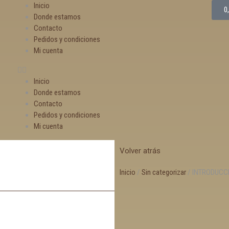
Inicio
0
Donde estamos
Contacto
Pedidos y condiciones
Mi cuenta
Inicio
Donde estamos
Contacto
Pedidos y condiciones
Mi cuenta
Volver atrás
Inicio
/
Sin categorizar
/ INTRODUCC