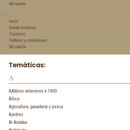
Mi cuenta
Menu
Inicio
Donde estamos
Contacto
Pedidos y condiciones
Mi cuenta
Temáticas:
A
AAlibros anteriores a 1900
África
Agricultura, ganadería y pesca
Ajedrez
Al-Andalus