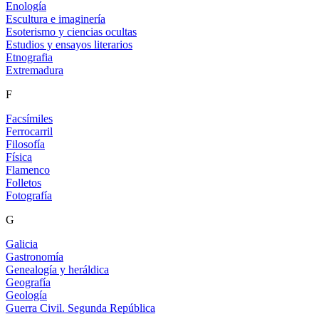
Enología
Escultura e imaginería
Esoterismo y ciencias ocultas
Estudios y ensayos literarios
Etnografia
Extremadura
F
Facsímiles
Ferrocarril
Filosofía
Física
Flamenco
Folletos
Fotografía
G
Galicia
Gastronomía
Genealogía y heráldica
Geografía
Geología
Guerra Civil. Segunda República