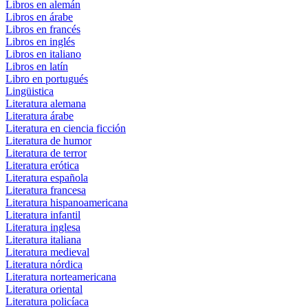
Libros en alemán
Libros en árabe
Libros en francés
Libros en inglés
Libros en italiano
Libros en latín
Libro en portugués
Lingüistica
Literatura alemana
Literatura árabe
Literatura en ciencia ficción
Literatura de humor
Literatura de terror
Literatura erótica
Literatura española
Literatura francesa
Literatura hispanoamericana
Literatura infantil
Literatura inglesa
Literatura italiana
Literatura medieval
Literatura nórdica
Literatura norteamericana
Literatura oriental
Literatura policíaca