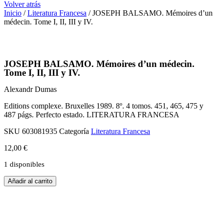
Volver atrás
Inicio
/
Literatura Francesa
/ JOSEPH BALSAMO. Mémoires d’un
médecin. Tome I, II, III y IV.
JOSEPH BALSAMO. Mémoires d’un médecin.
Tome I, II, III y IV.
Alexandr Dumas
Editions complexe. Bruxelles 1989. 8º. 4 tomos. 451, 465, 475 y
487 págs. Perfecto estado. LITERATURA FRANCESA
SKU
603081935
Categoría
Literatura Francesa
12,00
€
1 disponibles
JOSEPH
Añadir al carrito
BALSAMO.
Mémoires
d'un
médecin.