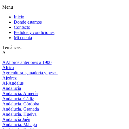
Menu
Inicio
Donde estamos
Contacto
Pedidos y condiciones
Mi cuenta
Temáticas:
A
AAlibros anteriores a 1900
África
Agricultura, ganadería y pesca
Ajedrez
Al-Andalus
Andalucía
Andalucía. Almería
Andalucía. Cádiz
Andalucía. Córdoba
Andalucía. Granada
Andalucía. Huelva
Andalucía Jaén
Andalucía. Málaga