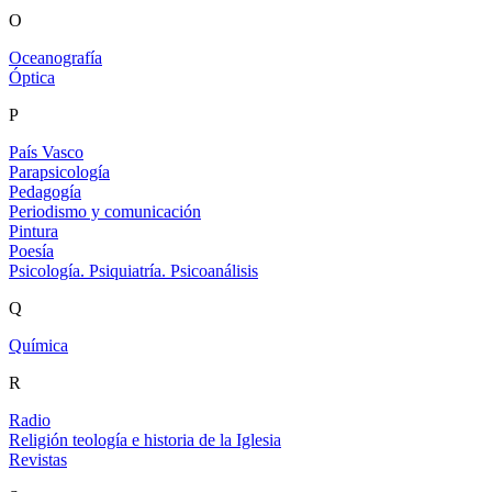
O
Oceanografía
Óptica
P
País Vasco
Parapsicología
Pedagogía
Periodismo y comunicación
Pintura
Poesía
Psicología. Psiquiatría. Psicoanálisis
Q
Química
R
Radio
Religión teología e historia de la Iglesia
Revistas