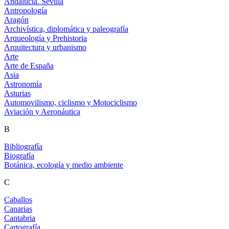
Andalucía. Sevilla
Antropología
Aragón
Archivística, diplomática y paleografía
Arqueología y Prehistoria
Arquitectura y urbanismo
Arte
Arte de España
Asia
Astronomía
Asturias
Automovilismo, ciclismo y Motociclismo
Aviación y Aeronáutica
B
Bibliografía
Biografía
Botánica, ecología y medio ambiente
C
Caballos
Canarias
Cantabria
Cartografía