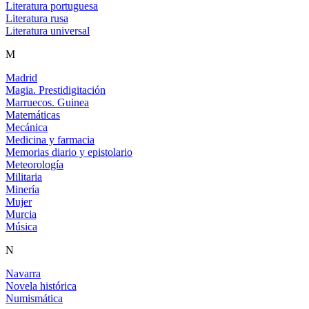
Literatura portuguesa
Literatura rusa
Literatura universal
M
Madrid
Magia. Prestidigitación
Marruecos. Guinea
Matemáticas
Mecánica
Medicina y farmacia
Memorias diario y epistolario
Meteorología
Militaria
Minería
Mujer
Murcia
Música
N
Navarra
Novela histórica
Numismática