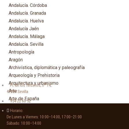
Andalucía. Córdoba
Andalucía. Granada
Andalucía. Huelva
Andalucía Jaén
Andalucía. Málaga
Andalucía. Sevilla
Antropología
Aragón
Archivística, diplomática y paleografía
Arqueología y Prehistoria
Arquitectura y urbanismo
Pl. de los Terceros, nº 14,
Arte
41003 Sevilla
Arte de España
954 22 60 52
Asia
Horario:
Astronomía
De Lunes a Viernes: 10:00–14:00, 17:00–21:00
Asturias
Sábado: 10:00–14:00