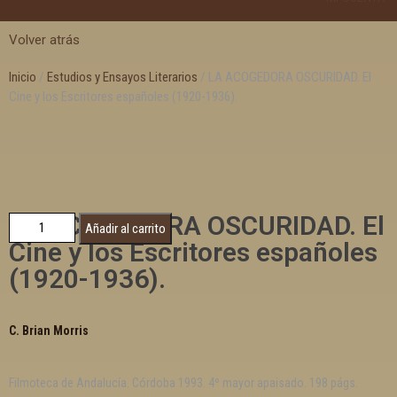
Volver atrás
Inicio
/
Estudios y Ensayos Literarios
/ LA ACOGEDORA OSCURIDAD. El
Cine y los Escritores españoles (1920-1936).
LA ACOGEDORA OSCURIDAD. El
Añadir al carrito
Cine y los Escritores españoles
(1920-1936).
C. Brian Morris
Filmoteca de Andalucía. Córdoba 1993. 4º mayor apaisado. 198 págs.