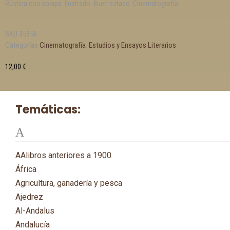
Rústica con solapa. Ilustrado. Buen estado. Cinematografía
SKU
35356
Categorías
Cinematografía
,
Estudios y Ensayos Literarios
12,00
€
Temáticas:
A
AAlibros anteriores a 1900
África
Agricultura, ganadería y pesca
Ajedrez
Al-Andalus
Andalucía