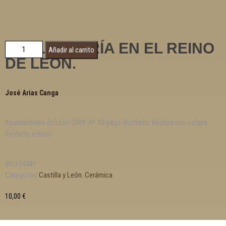
LA ALFARERÍA EN EL REINO
Añadir al carrito
DE LEÓN.
José Arias Canga
Ayuntamiento de León 2009. 4º. 83 págs. Ilustrado. Rústica con solapa.
Perfecto estado.
SKU
34381
Categorías
Castilla y León
,
Cerámica
10,00
€