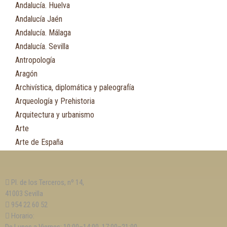
Andalucía. Huelva
Andalucía Jaén
Andalucía. Málaga
Andalucía. Sevilla
Antropología
Aragón
Archivística, diplomática y paleografía
Arqueología y Prehistoria
Arquitectura y urbanismo
Arte
Arte de España
Asia
Astronomía
Pl. de los Terceros, nº 14,
Asturias
41003 Sevilla
Automovilismo, ciclismo y Motociclismo
954 22 60 52
Aviación y Aeronáutica
Horario: