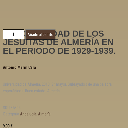
LA COMUNIDAD DE LOS
Añadir al carrito
JESUITAS DE ALMERÍA EN
EL PERIODO DE 1929-1939.
Antonio Marín Cara
Universidad de Almería, 2010. 8º mayor. Subrayados de una palabra
esporádicos. Buen estado. Almería.
SKU
35394
Categoría
Andalucía. Almería
9,00
€