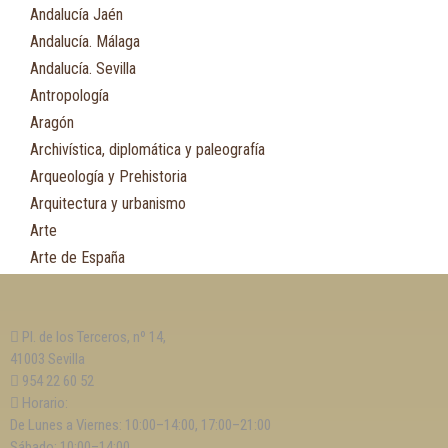
Andalucía Jaén
Andalucía. Málaga
Andalucía. Sevilla
Antropología
Aragón
Archivística, diplomática y paleografía
Arqueología y Prehistoria
Arquitectura y urbanismo
Arte
Arte de España
Asia
Astronomía
Pl. de los Terceros, nº 14,
Asturias
41003 Sevilla
Automovilismo, ciclismo y Motociclismo
954 22 60 52
Aviación y Aeronáutica
Horario:
De Lunes a Viernes: 10:00–14:00, 17:00–21:00
B
Sábado: 10:00–14:00