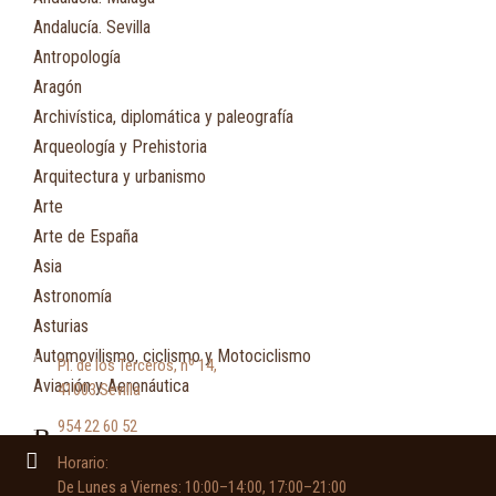
Andalucía. Sevilla
Antropología
Aragón
Archivística, diplomática y paleografía
Arqueología y Prehistoria
Arquitectura y urbanismo
Arte
Arte de España
Asia
Astronomía
Asturias
Automovilismo, ciclismo y Motociclismo
Pl. de los Terceros, nº 14,
Aviación y Aeronáutica
41003 Sevilla
954 22 60 52
B
Horario:
Bibliografía
De Lunes a Viernes: 10:00–14:00, 17:00–21:00