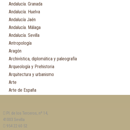
Andalucía. Granada
Andalucía. Huelva
Andalucía Jaén
Andalucía. Málaga
Andalucía. Sevilla
Antropología
Aragón
Archivística, diplomática y paleografía
Arqueología y Prehistoria
Arquitectura y urbanismo
Arte
Arte de España
Asia
Astronomía
Pl. de los Terceros, nº 14,
Asturias
41003 Sevilla
Automovilismo, ciclismo y Motociclismo
954 22 60 52
Aviación y Aeronáutica