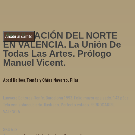
LA ESTACIÓN DEL NORTE
1 disponibles
Añadir al carrito
EN VALENCIA. La Unión De
Todas Las Artes. Prólogo
Manuel Vicent.
Abad Balboa,Tomás y Chías Navarro, Pilar
Lunwerg Editores-Renfe. Barcelona 1993. Folio mayor apaisado. 143 págs.
Tela con sobrecubierta. Ilustrado. Perfecto estado. FERROCARRIL.
VALENCIA.
SKU
658