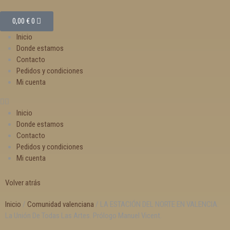
0,00
€
0
Inicio
Donde estamos
Contacto
Pedidos y condiciones
Mi cuenta
Inicio
Donde estamos
Contacto
Pedidos y condiciones
Mi cuenta
Volver atrás
Inicio
/
Comunidad valenciana
/ LA ESTACIÓN DEL NORTE EN VALENCIA.
La Unión De Todas Las Artes. Prólogo Manuel Vicent.