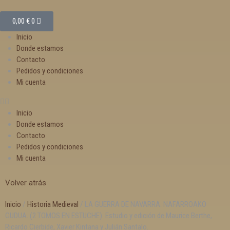
0,00
€
0
Inicio
Donde estamos
Contacto
Pedidos y condiciones
Mi cuenta
Inicio
Donde estamos
Contacto
Pedidos y condiciones
Mi cuenta
Volver atrás
Inicio
/
Historia Medieval
/ LA GUERRA DE NAVARRA. NAFARROAKO
GUDUA. (2 TOMOS EN ESTUCHE). Estudio y edición de Maurice Berthe,
Ricardo Cierbide, Xavier Kintana y Julián Santalo.