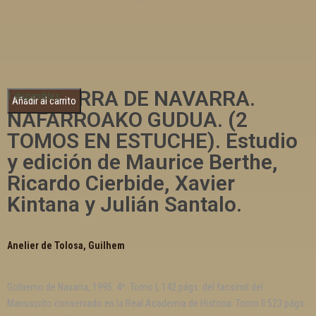
LA GUERRA DE NAVARRA.
1 disponibles
Añadir al carrito
NAFARROAKO GUDUA. (2
TOMOS EN ESTUCHE). Estudio
y edición de Maurice Berthe,
Ricardo Cierbide, Xavier
Kintana y Julián Santalo.
Anelier de Tolosa, Guilhem
Gobierno de Navarra, 1995. 4º. Tomo I, 142 págs. del facsímil del
Manuscrito conservado en la Real Academia de Historia. Tomo II 523 págs.