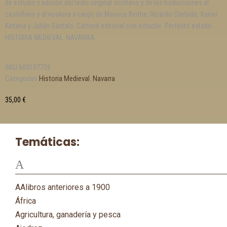
de estudio y edición del texto original occitano y de las traducciones al
castellano y al euskera a cargo de Maurice Berthe, Ricardo Cierbide, Xavier
Kintana y Julián Santalo. Cartoné editorial con estuche. Perfecto estado.
HISTORIA MEDIEVAL. NAVARRA.
SKU
603107726
Categorías
Historia Medieval
,
Navarra
35,00
€
Temáticas:
A
AAlibros anteriores a 1900
África
Agricultura, ganadería y pesca