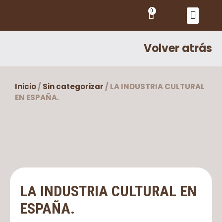
0
DONDE ESTAMOS
PEDIDOS Y CONDICIONES
Volver atrás
Inicio
/
Sin categorizar
/ LA INDUSTRIA CULTURAL
EN ESPAÑA.
LA INDUSTRIA CULTURAL EN
ESPAÑA.