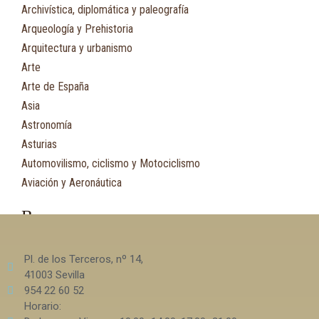
Archivística, diplomática y paleografía
Arqueología y Prehistoria
Arquitectura y urbanismo
Arte
Arte de España
Asia
Astronomía
Asturias
Automovilismo, ciclismo y Motociclismo
Aviación y Aeronáutica
B
Bibliografía
Pl. de los Terceros, nº 14,
Biografía
41003 Sevilla
Botánica, ecología y medio ambiente
954 22 60 52
Horario: