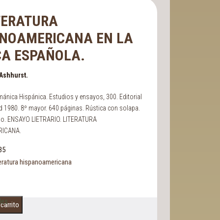
TERATURA
ANOAMERICANA EN LA
CA ESPAÑOLA.
Ashhurst.
ánica Hispánica. Estudios y ensayos, 300. Editorial
d 1980. 8º mayor. 640 páginas. Rústica con solapa.
ado. ENSAYO LIETRARIO. LITERATURA
ICANA.
35
eratura hispanoamericana
les
 carrito