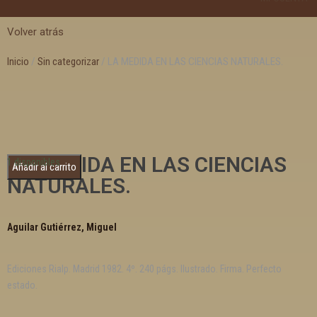
Volver atrás
Inicio
/
Sin categorizar
/ LA MEDIDA EN LAS CIENCIAS NATURALES.
LA MEDIDA EN LAS CIENCIAS
1 disponibles
Añadir al carrito
NATURALES.
Aguilar Gutiérrez, Miguel
Ediciones Rialp. Madrid 1982. 4º. 240 págs. Ilustrado. Firma. Perfecto
estado.