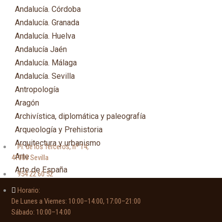
Andalucía. Córdoba
Andalucía. Granada
Andalucía. Huelva
Andalucía Jaén
Andalucía. Málaga
Andalucía. Sevilla
Antropología
Aragón
Archivística, diplomática y paleografía
Arqueología y Prehistoria
Arquitectura y urbanismo
Pl. de los Terceros, nº 14,
Arte
41003 Sevilla
Arte de España
954 22 60 52
Asia
Horario:
Astronomía
De Lunes a Viernes: 10:00–14:00, 17:00–21:00
Asturias
Sábado: 10:00–14:00