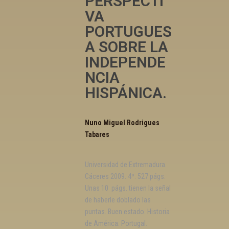
PERSPECTI
VA
PORTUGUES
A SOBRE LA
INDEPENDE
NCIA
HISPÁNICA.
Nuno Miguel Rodrigues
Tabares
Universidad de Extremadura.
Cáceres 2009. 4º. 527 págs.
Unas 10 págs. tienen la señal
de haberle doblado las
puntas. Buen estado. Historia
de América. Portugal.