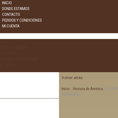
INICIO
DONDE ESTAMOS
CONTACTO
PEDIDOS Y CONDICIONES
MI CUENTA
NICIO
DONDE ESTAMOS
CONTACTO
PEDIDOS Y CONDICIONES
MI CUENTA
Volver atrás
Inicio
/
Historia de América
/ LA PER
HISPÁNICA.