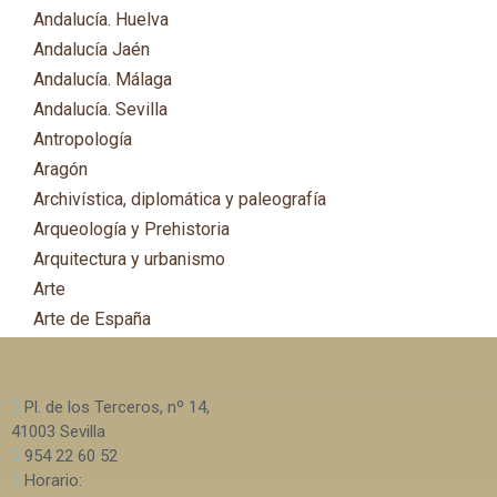
Andalucía. Huelva
Andalucía Jaén
Andalucía. Málaga
Andalucía. Sevilla
Antropología
Aragón
Archivística, diplomática y paleografía
Arqueología y Prehistoria
Arquitectura y urbanismo
Arte
Arte de España
Asia
Astronomía
Pl. de los Terceros, nº 14,
Asturias
41003 Sevilla
Automovilismo, ciclismo y Motociclismo
954 22 60 52
Aviación y Aeronáutica
Horario: