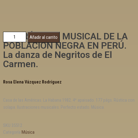
LA PRÁCTICA MUSICAL DE LA
Añadir al carrito
POBLACIÓN NEGRA EN PERÚ.
La danza de Negritos de El
Carmen.
Rosa Elena Vázquez Rodríguez
Casa de las Américas. La Habana 1982. 4º apaisado. 177 págs. Rústica con
solapa. Ilustraciones musicales. Perfecto estado. Música.
SKU
35512
Categoría
Música