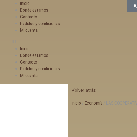
Inicio
0
Donde estamos
Contacto
Pedidos y condiciones
Mi cuenta
Inicio
Donde estamos
Contacto
Pedidos y condiciones
Mi cuenta
Volver atrás
Inicio
/
Economía
/ LAS COOPERATIV