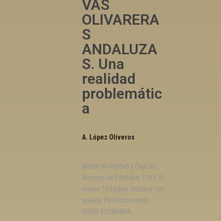
VAS
OLIVARERA
S
ANDALUZA
S. Una
realidad
problemátic
a
A. López Oliveros
Monte de Piedad y Caja de
Ahorros de Córdoba, 1982. 8º
mayor. 193 págs. Rústica con
solapa. Perfecto estado.
OLIVO. ECONOMIA