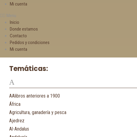
Mi cuenta
Menu
Inicio
Donde estamos
Contacto
Pedidos y condiciones
Mi cuenta
Temáticas:
A
AAlibros anteriores a 1900
África
Agricultura, ganadería y pesca
Ajedrez
Al-Andalus