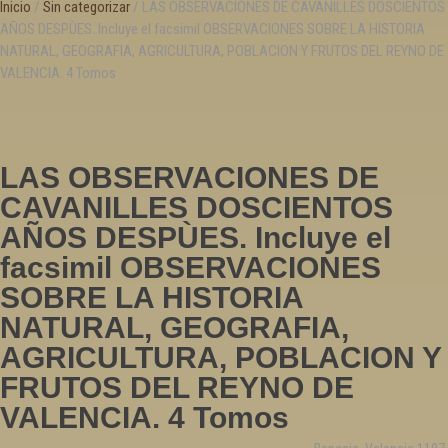
Inicio
/
Sin categorizar
/ LAS OBSERVACIONES DE CAVANILLES DOSCIENTOS
Astronomía
AÑOS DESPÙES. Incluye el facsimil OBSERVACIONES SOBRE LA HISTORIA
Asturias
NATURAL, GEOGRAFIA, AGRICULTURA, POBLACION Y FRUTOS DEL REYNO DE
Automovilismo, ciclismo y Motociclismo
VALENCIA. 4 Tomos
Aviación y Aeronáutica
B
LAS OBSERVACIONES DE
Bibliografía
CAVANILLES DOSCIENTOS
Biografía
AÑOS DESPÙES. Incluye el
Botánica, ecología y medio ambiente
facsimil OBSERVACIONES
C
SOBRE LA HISTORIA
NATURAL, GEOGRAFIA,
Caballos
AGRICULTURA, POBLACION Y
Canarias
FRUTOS DEL REYNO DE
Cantabria
VALENCIA. 4 Tomos
Cartografía
Castilla La Mancha