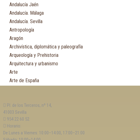
Andalucía Jaén
Andalucía. Málaga
Andalucía. Sevilla
Antropología
Aragón
Archivística, diplomática y paleografía
Arqueología y Prehistoria
Arquitectura y urbanismo
Arte
Arte de España
Asia
Astronomía
Pl. de los Terceros, nº 14,
Asturias
41003 Sevilla
Automovilismo, ciclismo y Motociclismo
954 22 60 52
Aviación y Aeronáutica
Horario:
De Lunes a Viernes: 10:00–14:00, 17:00–21:00
B
Sábado: 10:00–14:00