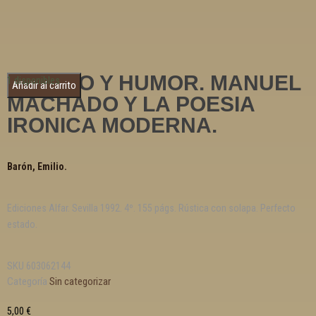
LIRISMO Y HUMOR. MANUEL
1 disponibles
Añadir al carrito
MACHADO Y LA POESIA
IRONICA MODERNA.
Barón, Emilio.
Ediciones Alfar. Sevilla 1992. 4º. 155 págs. Rústica con solapa. Perfecto
estado.
SKU
603062144
Categoría
Sin categorizar
5,00
€