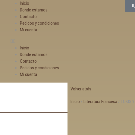
Inicio
0
Donde estamos
Contacto
Pedidos y condiciones
Mi cuenta
Inicio
Donde estamos
Contacto
Pedidos y condiciones
Mi cuenta
Volver atrás
Inicio
/
Literatura Francesa
/ LOKIS 