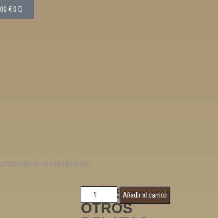
,00
€
0
Y OTROS RELATOS FANTÁSTICOS
LOKIS Y
Añadir al carrito
OTROS