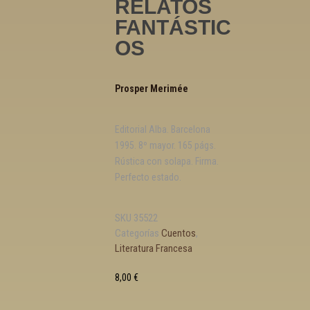
RELATOS
FANTÁSTIC
OS
Prosper Merimée
Editorial Alba. Barcelona
1995. 8º mayor. 165 págs.
Rústica con solapa. Firma.
Perfecto estado.
SKU
35522
Categorías
Cuentos
,
Literatura Francesa
8,00
€