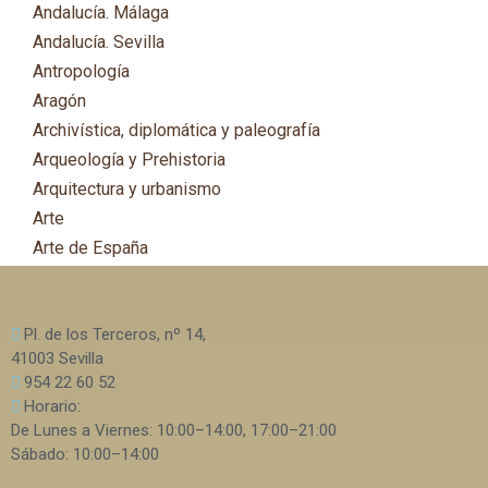
Andalucía. Málaga
Andalucía. Sevilla
Antropología
Aragón
Archivística, diplomática y paleografía
Arqueología y Prehistoria
Arquitectura y urbanismo
Arte
Arte de España
Asia
Astronomía
Pl. de los Terceros, nº 14,
Asturias
41003 Sevilla
Automovilismo, ciclismo y Motociclismo
954 22 60 52
Aviación y Aeronáutica
Horario:
De Lunes a Viernes: 10:00–14:00, 17:00–21:00
B
Sábado: 10:00–14:00