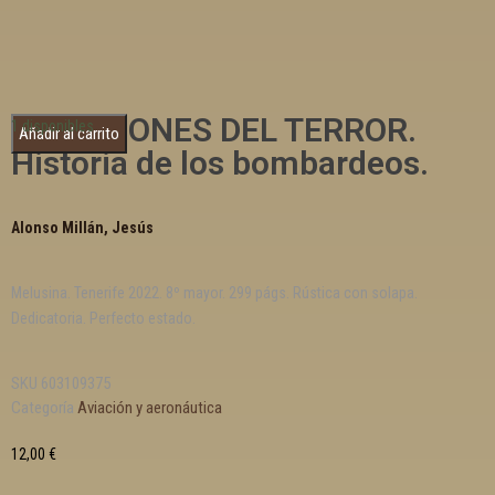
LOS AVIONES DEL TERROR.
1 disponibles
Añadir al carrito
Historia de los bombardeos.
Alonso Millán, Jesús
Melusina. Tenerife 2022. 8º mayor. 299 págs. Rústica con solapa.
Dedicatoria. Perfecto estado.
SKU
603109375
Categoría
Aviación y aeronáutica
12,00
€