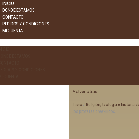
INICIO
DONDE ESTAMOS
CONTACTO
PEDIDOS Y CONDICIONES
MI CUENTA
NICIO
DONDE ESTAMOS
CONTACTO
PEDIDOS Y CONDICIONES
MI CUENTA
Volver atrás
Inicio
/
Religión, teología e historia de
los profetas preexílicos.