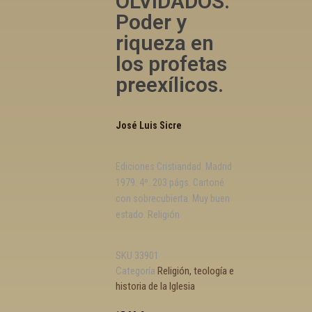
OLVIDADOS.
Poder y
riqueza en
los profetas
preexílicos.
José Luis Sicre
Ediciones Cristiandad. Madrid
1979. 4º. 203 págs. Cartoné
con sobrecubierta. Muy buen
estado. Religión
SKU
33901
Categoría
Religión, teología e
historia de la Iglesia