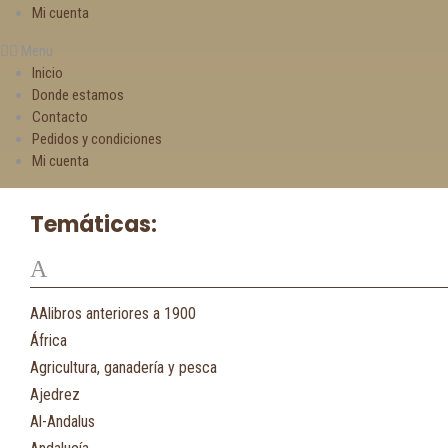
Mi cuenta
Menu
Inicio
Donde estamos
Contacto
Pedidos y condiciones
Mi cuenta
Temáticas:
A
AAlibros anteriores a 1900
África
Agricultura, ganadería y pesca
Ajedrez
Al-Andalus