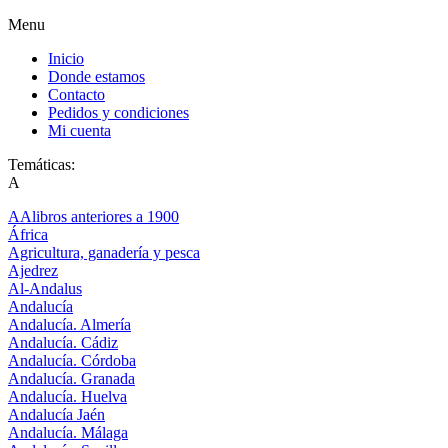
Menu
Inicio
Donde estamos
Contacto
Pedidos y condiciones
Mi cuenta
Temáticas:
A
AAlibros anteriores a 1900
África
Agricultura, ganadería y pesca
Ajedrez
Al-Andalus
Andalucía
Andalucía. Almería
Andalucía. Cádiz
Andalucía. Córdoba
Andalucía. Granada
Andalucía. Huelva
Andalucía Jaén
Andalucía. Málaga