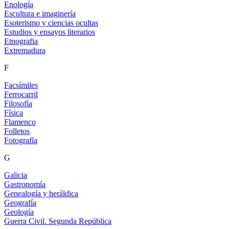
Enología
Escultura e imaginería
Esoterismo y ciencias ocultas
Estudios y ensayos literarios
Etnografia
Extremadura
F
Facsímiles
Ferrocarril
Filosofía
Física
Flamenco
Folletos
Fotografía
G
Galicia
Gastronomía
Genealogía y heráldica
Geografía
Geología
Guerra Civil. Segunda República