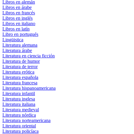
Libros en alemán
Libros en árabe
Libros en francés
Libros en inglés
Libros en italiano
Libros en latín
Libro en portugués
Lingüistica
Literatura alemana
Literatura árabe
Literatura en ciencia ficción
Literatura de humor
Literatura de terror
Literatura erótica
Literatura española
Literatura francesa
Literatura hispanoamericana
Literatura infantil
Literatura inglesa
Literatura italiana
Literatura medieval
Literatura nórdica
Literatura norteamericana
Literatura oriental
Literatura policíaca