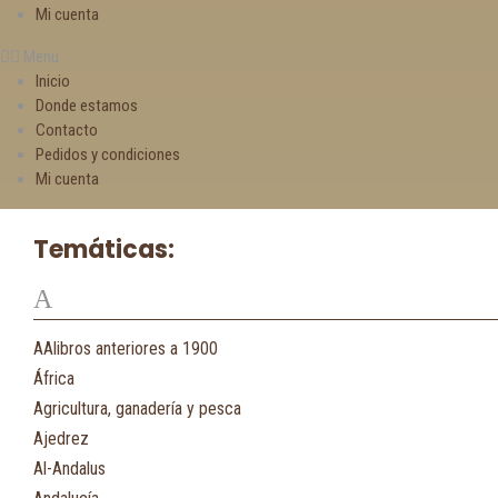
Mi cuenta
Menu
Inicio
Donde estamos
Contacto
Pedidos y condiciones
Mi cuenta
Temáticas:
A
AAlibros anteriores a 1900
África
Agricultura, ganadería y pesca
Ajedrez
Al-Andalus