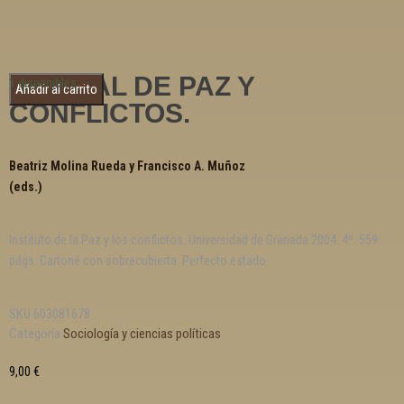
MANUAL DE PAZ Y
1 disponibles
Añadir al carrito
CONFLICTOS.
Beatriz Molina Rueda y Francisco A. Muñoz
(eds.)
Instituto de la Paz y los conflictos. Universidad de Granada 2004. 4º. 559
págs. Cartoné con sobrecubierta. Perfecto estado.
SKU
603081678
Categoría
Sociología y ciencias políticas
9,00
€