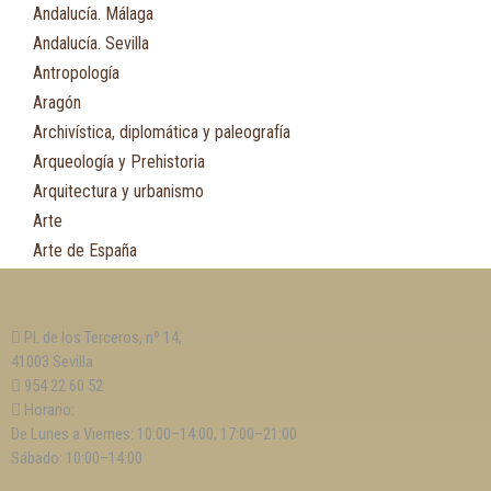
Andalucía. Málaga
Andalucía. Sevilla
Antropología
Aragón
Archivística, diplomática y paleografía
Arqueología y Prehistoria
Arquitectura y urbanismo
Arte
Arte de España
Asia
Astronomía
Pl. de los Terceros, nº 14,
Asturias
41003 Sevilla
Automovilismo, ciclismo y Motociclismo
954 22 60 52
Aviación y Aeronáutica
Horario:
De Lunes a Viernes: 10:00–14:00, 17:00–21:00
B
Sábado: 10:00–14:00