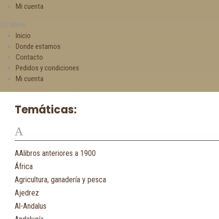
Mi cuenta
Menu
Inicio
Donde estamos
Contacto
Pedidos y condiciones
Mi cuenta
Temáticas:
A
AAlibros anteriores a 1900
África
Agricultura, ganadería y pesca
Ajedrez
Al-Andalus