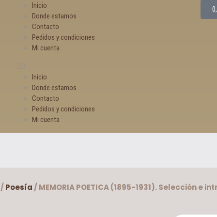
Inicio
0
Donde estamos
Contacto
Pedidos y condiciones
Mi cuenta
Inicio
Donde estamos
Contacto
Pedidos y condiciones
Mi cuenta
/
Poesía
/ MEMORIA POETICA (1895-1931). Selección e int