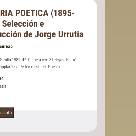
IA POETICA (1895-
 Selección e
ucción de Jorge Urrutia
auricio
evilla 1981. 4º. Carpeta con 31 Hojas. Edición
pplar 257. Perfecto estado. Poesía.
94
esía
les
 carrito