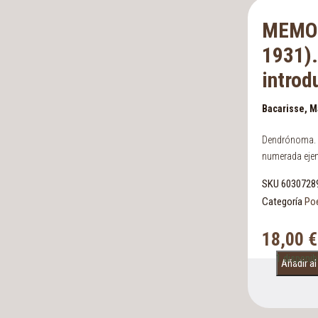
MEMOR
1931).
introd
Bacarisse, M
Dendrónoma. S
numerada ejem
SKU
6030728
Categoría
Po
18,00
€
1 disponib
Añadir al