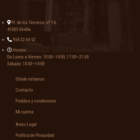
Caballos
Canarias
Pl. de los Terceros, nº 14,
Cantabria
41003 Sevilla
Cartografía
954 22 60 52
Castilla La Mancha
Horario:
Castilla y León
De Lunes a Viernes: 10:00–14:00, 17:00–21:00
Cataluña
Sábado: 10:00–14:00
Caza. Cinegética
Cerámica
Dónde estamos
Cervantes
Contacto
Ciencia y tecnología
Pedidos y condiciones
Cinematografía
Mi cuenta
Clásicos españoles
Clásicos griegos y latinos
Aviso Legal
Coleccionismo
Política de Privacidad
Cómics y tebeos