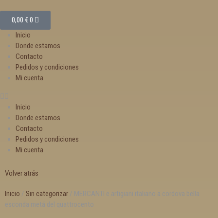
0,00
€
0
Inicio
Donde estamos
Contacto
Pedidos y condiciones
Mi cuenta
Inicio
Donde estamos
Contacto
Pedidos y condiciones
Mi cuenta
Volver atrás
Inicio
/
Sin categorizar
/ MERCANTI e artigiani italiano a cordova bella
esconda metá del quattrocento