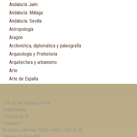
Andalucía Jaén
Andalucía. Málaga
Andalucía. Sevilla
Antropología
Aragón
Archivística, diplomática y paleografía
Arqueología y Prehistoria
Arquitectura y urbanismo
Arte
Arte de España
Asia
Astronomía
Pl. de los Terceros, nº 14,
Asturias
41003 Sevilla
Automovilismo, ciclismo y Motociclismo
954 22 60 52
Aviación y Aeronáutica
Horario:
De Lunes a Viernes: 10:00–14:00, 17:00–21:00
B
Sábado: 10:00–14:00