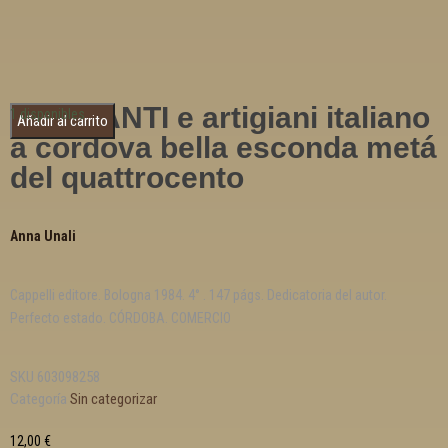
MERCANTI e artigiani italiano
1 disponibles
Añadir al carrito
a cordova bella esconda metá
del quattrocento
Anna Unali
Cappelli editore. Bologna 1984. 4° . 147 págs. Dedicatoria del autor.
Perfecto estado. CÓRDOBA. COMERCIO
SKU
603098258
Categoría
Sin categorizar
12,00
€