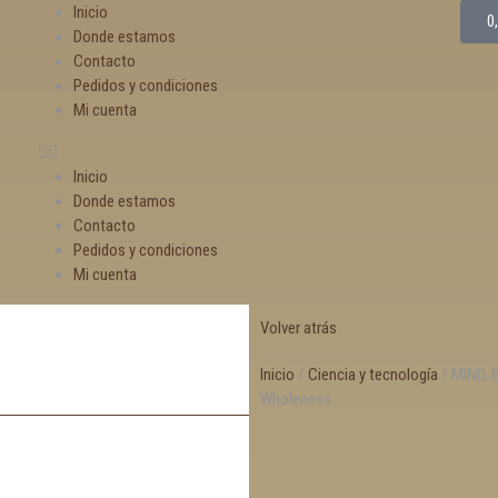
Inicio
0
Donde estamos
Contacto
Pedidos y condiciones
Mi cuenta
Inicio
Donde estamos
Contacto
Pedidos y condiciones
Mi cuenta
Volver atrás
Inicio
/
Ciencia y tecnología
/ MIND, 
Wholeness.