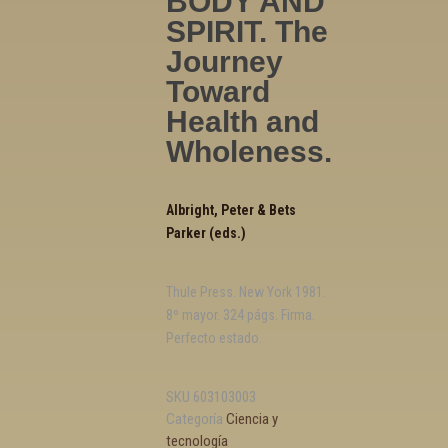
BODY AND
SPIRIT. The
Journey
Toward
Health and
Wholeness.
Albright, Peter & Bets
Parker (eds.)
Thule Press. New York 1981.
8º mayor. 324 págs. Firma.
Perfecto estado.
SKU
603103003
Categoría
Ciencia y
tecnología