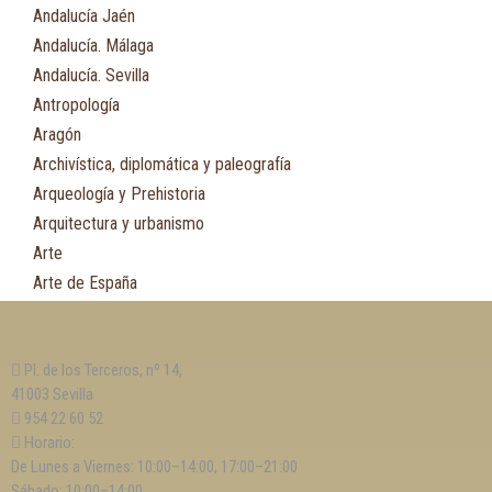
Andalucía Jaén
Andalucía. Málaga
Andalucía. Sevilla
Antropología
Aragón
Archivística, diplomática y paleografía
Arqueología y Prehistoria
Arquitectura y urbanismo
Arte
Arte de España
Asia
Astronomía
Pl. de los Terceros, nº 14,
Asturias
41003 Sevilla
Automovilismo, ciclismo y Motociclismo
954 22 60 52
Aviación y Aeronáutica
Horario:
De Lunes a Viernes: 10:00–14:00, 17:00–21:00
B
Sábado: 10:00–14:00