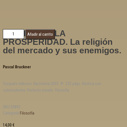
MISERIA DE LA
Añadir al carrito
PROSPERIDAD. La religión
del mercado y sus enemigos.
Pascal Bruckner
Tusquets editores. Barcelona 2003. 4º. 232 págs. Rústica con
sobrecubierta. Perfecto estado. Filosofía
SKU
33892
Categoría
Filosofía
14,00
€