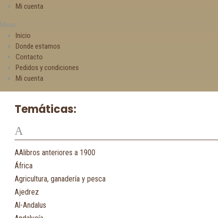
Mi cuenta
Menu
Inicio
Donde estamos
Contacto
Pedidos y condiciones
Mi cuenta
Temáticas:
A
AAlibros anteriores a 1900
África
Agricultura, ganadería y pesca
Ajedrez
Al-Andalus