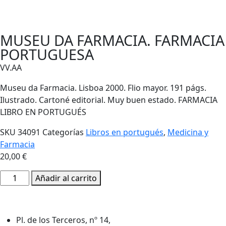
MUSEU DA FARMACIA. FARMACIA
PORTUGUESA
VV.AA
Museu da Farmacia. Lisboa 2000. Flio mayor. 191 págs.
Ilustrado. Cartoné editorial. Muy buen estado. FARMACIA
LIBRO EN PORTUGUÉS
SKU
34091
Categorías
Libros en portugués
,
Medicina y
Farmacia
20,00
€
MUSEU
Añadir al carrito
DA
FARMACIA.
FARMACIA
Pl. de los Terceros, nº 14,
PORTUGUESA