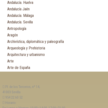
Andalucía. Huelva
Andalucía Jaén
Andalucía. Málaga
Andalucía. Sevilla
Antropología
Aragón
Archivística, diplomática y paleografía
Arqueología y Prehistoria
Arquitectura y urbanismo
Arte
Arte de España
Asia
Astronomía
Pl. de los Terceros, nº 14,
Asturias
41003 Sevilla
Automovilismo, ciclismo y Motociclismo
954 22 60 52
Aviación y Aeronáutica
Horario: