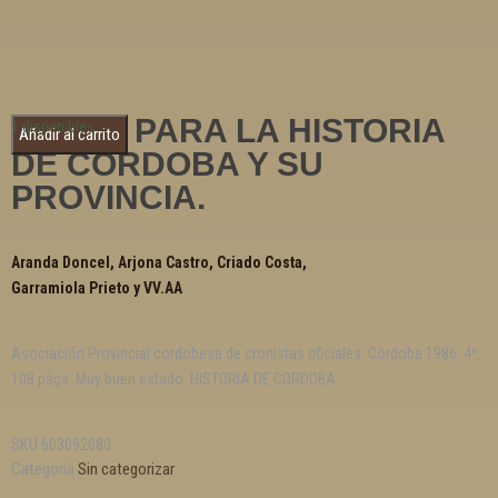
NOTAS PARA LA HISTORIA
1 disponibles
Añadir al carrito
DE CORDOBA Y SU
PROVINCIA.
Aranda Doncel, Arjona Castro, Criado Costa,
Garramiola Prieto y VV.AA
Asociación Provincial cordobesa de cronistas oficiales. Córdoba 1986. 4º.
108 págs. Muy buen estado. HISTORIA DE CORDOBA.
SKU
603092080
Categoría
Sin categorizar