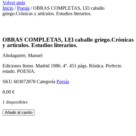
Volver atrás
Inicio
/
Poesía
/ OBRAS COMPLETAS, I.El caballo
griego.Crónicas y artículos. Estudios literarios.
OBRAS COMPLETAS, I.El caballo griego.Crónicas
y artículos. Estudios literarios.
Altolaguirre, Manuel
Ediciones Itsmo. Madrid 1986. 4º. 451 págs. Rústica. Perfecto
estado. POESIA.
SKU
603072878
Categoría
Poesía
8,00
€
1 disponibles
OBRAS
Añadir al carrito
COMPLETAS,
I.El
caballo
griego.Crónicas