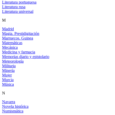
Literatura portuguesa
Literatura rusa
Literatura universal
M
Madrid
Magia. Prestidigitación
Marruecos. Guinea
Matemáticas
Mecánica
Medicina y farmacia
Memorias diario y epistolario
Meteorología
Militaria
Minería
Mujer
Murcia
Música
N
Navarra
Novela histórica
Numismática