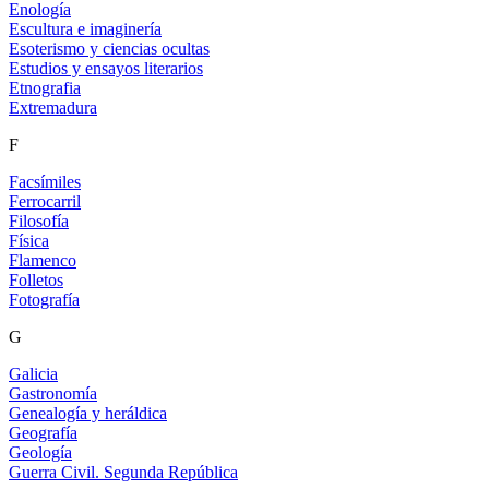
Enología
Escultura e imaginería
Esoterismo y ciencias ocultas
Estudios y ensayos literarios
Etnografia
Extremadura
F
Facsímiles
Ferrocarril
Filosofía
Física
Flamenco
Folletos
Fotografía
G
Galicia
Gastronomía
Genealogía y heráldica
Geografía
Geología
Guerra Civil. Segunda República