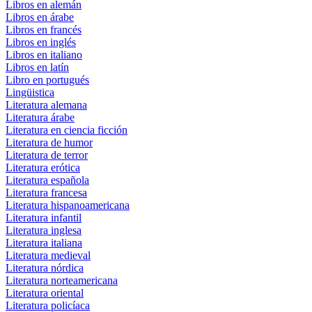
Libros en alemán
Libros en árabe
Libros en francés
Libros en inglés
Libros en italiano
Libros en latín
Libro en portugués
Lingüistica
Literatura alemana
Literatura árabe
Literatura en ciencia ficción
Literatura de humor
Literatura de terror
Literatura erótica
Literatura española
Literatura francesa
Literatura hispanoamericana
Literatura infantil
Literatura inglesa
Literatura italiana
Literatura medieval
Literatura nórdica
Literatura norteamericana
Literatura oriental
Literatura policíaca