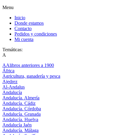
Menu
Inicio
Donde estamos
Contacto
Pedidos y condiciones
Mi cuenta
Temáticas:
A
AAlibros anteriores a 1900
África
Agricultura, ganadería y pesca
Ajedrez
Al-Andalus
Andalucía
Andalucía. Almería
Andalucía. Cádiz
Andalucía. Córdoba
Andalucía. Granada
Andalucía. Huelva
Andalucía Jaén
Andalucía. Málaga