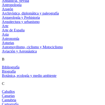
Andalucía. Sevilla
Antropología
Aragón
Archivística, diplomática y paleografía
Arqueología y Prehistoria
Arquitectura y urbanismo
Arte
Arte de España
Asia
Astronomía
Asturias
Automovilismo, ciclismo y Motociclismo
Aviación y Aeronáutica
B
Bibliografía
Biografía
Botánica, ecología y medio ambiente
C
Caballos
Canarias
Cantabria
Cartografía