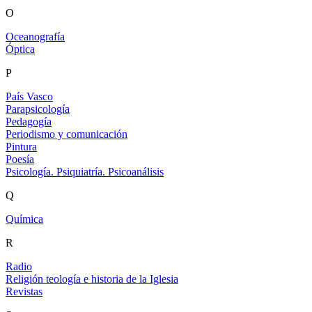
O
Oceanografía
Óptica
P
País Vasco
Parapsicología
Pedagogía
Periodismo y comunicación
Pintura
Poesía
Psicología. Psiquiatría. Psicoanálisis
Q
Química
R
Radio
Religión teología e historia de la Iglesia
Revistas