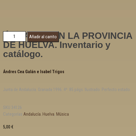
ÓRGANOS EN LA PROVINCIA
Añadir al carrito
DE HUELVA. Inventario y
catálogo.
Ándres Cea Galán e Isabel Trigos
Junta de Andalucía. Granada 1996. 4º. 85 págs. Ilustrado. Perfecto estado.
SKU
34126
Categorías
Andalucía. Huelva
,
Música
5,00
€