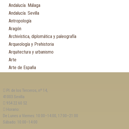
Andalucía. Málaga
Andalucía. Sevilla
Antropología
Aragón
Archivística, diplomática y paleografía
Arqueología y Prehistoria
Arquitectura y urbanismo
Arte
Arte de España
Asia
Astronomía
Pl. de los Terceros, nº 14,
Asturias
41003 Sevilla
Automovilismo, ciclismo y Motociclismo
954 22 60 52
Aviación y Aeronáutica
Horario:
De Lunes a Viernes: 10:00–14:00, 17:00–21:00
B
Sábado: 10:00–14:00