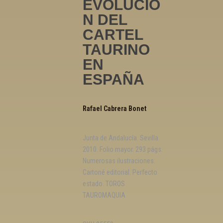
EVOLUCIÓ
N DEL
CARTEL
TAURINO
EN
ESPAÑA
Rafael Cabrera Bonet
Junta de Andalucía. Sevilla
2010. Folio mayor. 293 págs.
Numerosas ilustraciones.
Cartoné editorial. Perfecto
estado. TOROS
TAUROMAQUIA