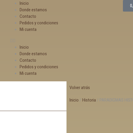
Inicio
0
Donde estamos
Contacto
Pedidos y condiciones
Mi cuenta
Inicio
Donde estamos
Contacto
Pedidos y condiciones
Mi cuenta
Volver atrás
Inicio
/
Historia
/ PARADIGMAS HIS