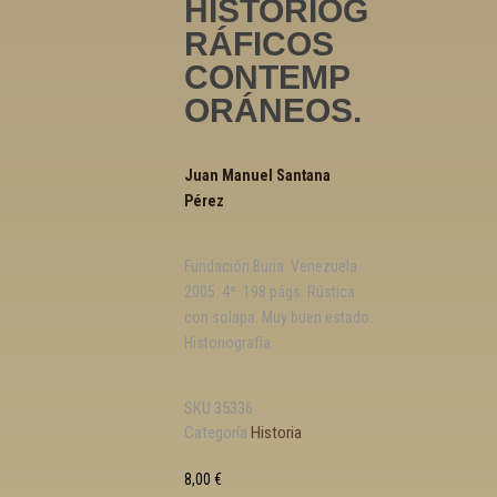
HISTORIOG
RÁFICOS
CONTEMP
ORÁNEOS.
Juan Manuel Santana
Pérez
Fundación Buria. Venezuela
2005. 4º. 198 págs. Rústica
con solapa. Muy buen estado.
Historiografía.
SKU
35336
Categoría
Historia
8,00
€