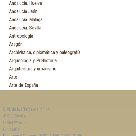
Andalucía. Huelva
Andalucía Jaén
Andalucía. Málaga
Andalucía. Sevilla
Antropología
Aragón
Archivística, diplomática y paleografía
Arqueología y Prehistoria
Arquitectura y urbanismo
Arte
Arte de España
Asia
Astronomía
Pl. de los Terceros, nº 14,
Asturias
41003 Sevilla
Automovilismo, ciclismo y Motociclismo
954 22 60 52
Aviación y Aeronáutica
Horario: