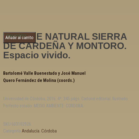
PARQUE NATURAL SIERRA
1 disponibles
Añadir al carrito
DE CARDEÑA Y MONTORO.
Espacio vivido.
Bartolomé Valle Buenestado y José Manuel
Quero Fernández de Molina (coords.)
Universidad de Córdoba, 2016. 4º. 345 págs. Cartoné editorial. Ilustrado.
Perfecto estado. MEDIO AMBIENTE. CORDOBA.
SKU
603102926
Categoría
Andalucía. Córdoba