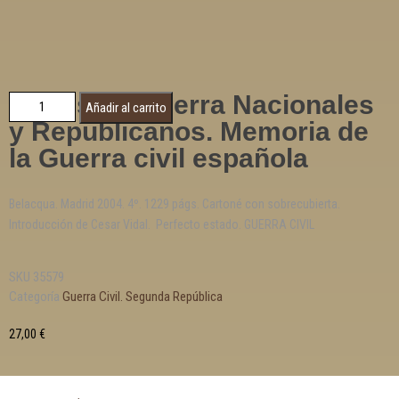
Partes de Guerra Nacionales
Añadir al carrito
y Republicanos. Memoria de
la Guerra civil española
Belacqua. Madrid 2004. 4º. 1229 págs. Cartoné con sobrecubierta.
Introducción de Cesar Vidal. Perfecto estado. GUERRA CIVIL
SKU
35579
Categoría
Guerra Civil. Segunda República
27,00
€