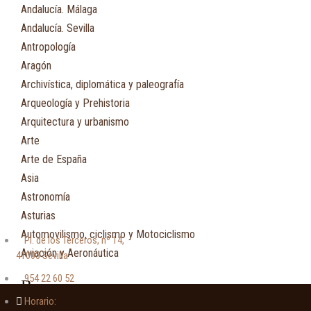
Andalucía. Málaga
Andalucía. Sevilla
Antropología
Aragón
Archivística, diplomática y paleografía
Arqueología y Prehistoria
Arquitectura y urbanismo
Arte
Arte de España
Asia
Astronomía
Asturias
Automovilismo, ciclismo y Motociclismo
Pl. de los Terceros, nº 14,
Aviación y Aeronáutica
41003 Sevilla
954 22 60 52
B
Horario: