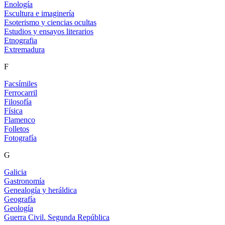
Enología
Escultura e imaginería
Esoterismo y ciencias ocultas
Estudios y ensayos literarios
Etnografia
Extremadura
F
Facsímiles
Ferrocarril
Filosofía
Física
Flamenco
Folletos
Fotografía
G
Galicia
Gastronomía
Genealogía y heráldica
Geografía
Geología
Guerra Civil. Segunda República