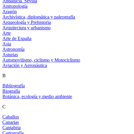
Andalucía. Sevilla
Antropología
Aragón
Archivística, diplomática y paleografía
Arqueología y Prehistoria
Arquitectura y urbanismo
Arte
Arte de España
Asia
Astronomía
Asturias
Automovilismo, ciclismo y Motociclismo
Aviación y Aeronáutica
B
Bibliografía
Biografía
Botánica, ecología y medio ambiente
C
Caballos
Canarias
Cantabria
Cartografía