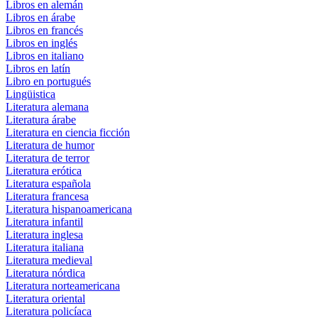
Libros en alemán
Libros en árabe
Libros en francés
Libros en inglés
Libros en italiano
Libros en latín
Libro en portugués
Lingüistica
Literatura alemana
Literatura árabe
Literatura en ciencia ficción
Literatura de humor
Literatura de terror
Literatura erótica
Literatura española
Literatura francesa
Literatura hispanoamericana
Literatura infantil
Literatura inglesa
Literatura italiana
Literatura medieval
Literatura nórdica
Literatura norteamericana
Literatura oriental
Literatura policíaca