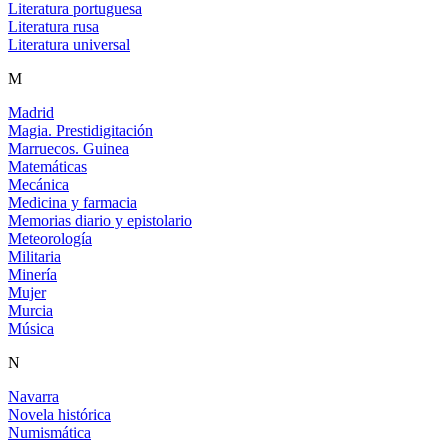
Literatura portuguesa
Literatura rusa
Literatura universal
M
Madrid
Magia. Prestidigitación
Marruecos. Guinea
Matemáticas
Mecánica
Medicina y farmacia
Memorias diario y epistolario
Meteorología
Militaria
Minería
Mujer
Murcia
Música
N
Navarra
Novela histórica
Numismática