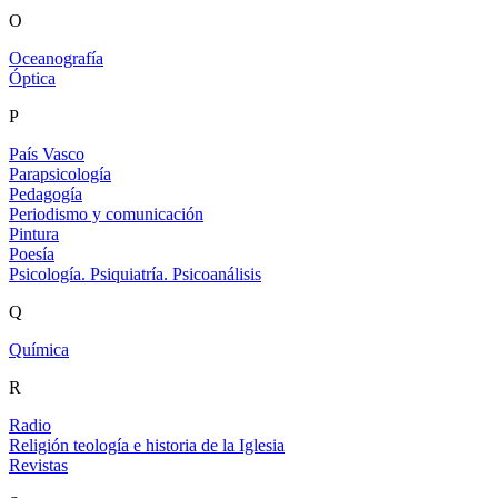
O
Oceanografía
Óptica
P
País Vasco
Parapsicología
Pedagogía
Periodismo y comunicación
Pintura
Poesía
Psicología. Psiquiatría. Psicoanálisis
Q
Química
R
Radio
Religión teología e historia de la Iglesia
Revistas