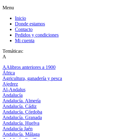
Menu
Inicio
Donde estamos
Contacto
Pedidos y condiciones
Mi cuenta
Temáticas:
A
AAlibros anteriores a 1900
África
Agricultura, ganadería y pesca
Ajedrez
Al-Andalus
Andalucía
Andalucía. Almería
Andalucía. Cádiz
Andalucía. Córdoba
Andalucía. Granada
Andalucía. Huelva
Andalucía Jaén
Andalucía. Málaga