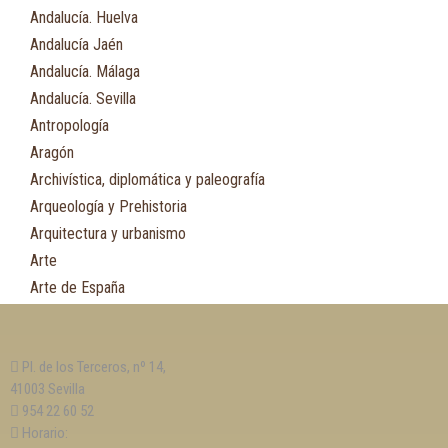
Andalucía. Huelva
Andalucía Jaén
Andalucía. Málaga
Andalucía. Sevilla
Antropología
Aragón
Archivística, diplomática y paleografía
Arqueología y Prehistoria
Arquitectura y urbanismo
Arte
Arte de España
Asia
Astronomía
Pl. de los Terceros, nº 14,
Asturias
41003 Sevilla
Automovilismo, ciclismo y Motociclismo
954 22 60 52
Aviación y Aeronáutica
Horario: