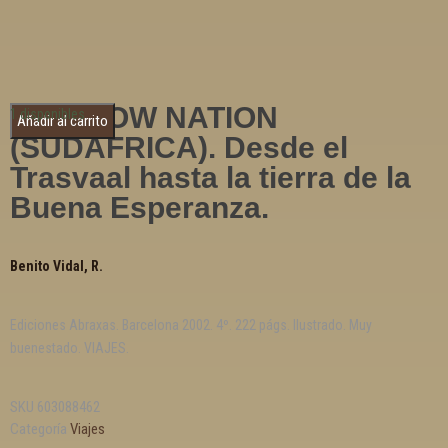
RAINBOW NATION
1 disponibles
Añadir al carrito
(SUDAFRICA). Desde el
Trasvaal hasta la tierra de la
Buena Esperanza.
Benito Vidal, R.
Ediciones Abraxas. Barcelona 2002. 4º. 222 págs. Ilustrado. Muy
buenestado. VIAJES.
SKU
603088462
Categoría
Viajes