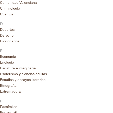
Comunidad Valenciana
Criminología
Cuentos
D
Deportes
Derecho
Diccionarios
E
Economía
Enología
Escultura e imaginería
Esoterismo y ciencias ocultas
Estudios y ensayos literarios
Etnografia
Extremadura
F
Facsímiles
Ferrocarril