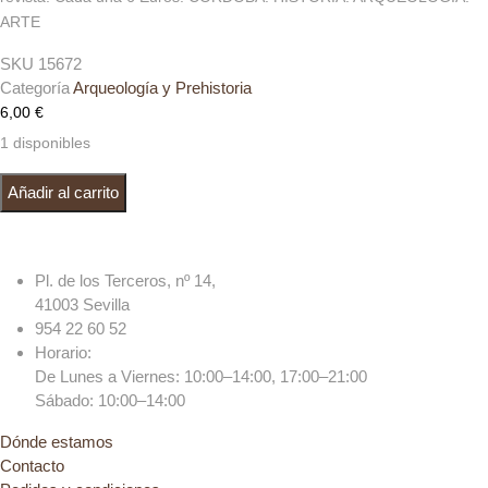
ARTE
SKU
15672
Categoría
Arqueología y Prehistoria
6,00
€
1 disponibles
Revista ARTE, ARQUEOLOGÍA E HISTORIA. Córdoba n° 6, 10, 11,
Añadir al carrito
12, 13, 14 (2007) cantidad
Pl. de los Terceros, nº 14,
41003 Sevilla
954 22 60 52
Horario:
De Lunes a Viernes: 10:00–14:00, 17:00–21:00
Sábado: 10:00–14:00
Dónde estamos
Contacto